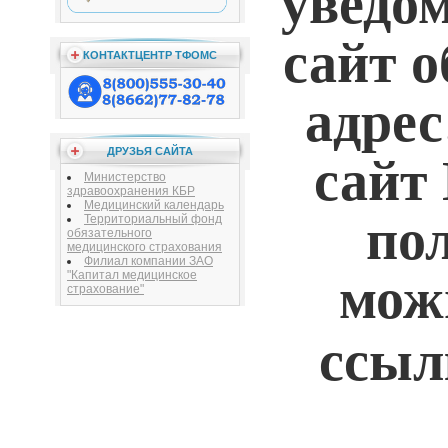
уведом
сайт 
КОНТАКТЦЕНТР ТФОМС
адрес
ДРУЗЬЯ САЙТА
сайт
Министерство
здравоохранения КБР
Медицинский календарь
по
Территориальный фонд
обязательного
медицинского страхования
Филиал компании ЗАО
"Капитал медицинское
можн
страхование"
ссы